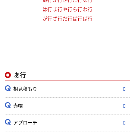
は行
ま行
や行
ら行
わ行
が行
ざ行
だ行
ば行
ぱ行
あ行
相見積もり
赤帽
アプローチ