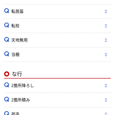
転居届
転校
天地無用
当梱
な行
2箇所降ろし
2箇所積み
荷造