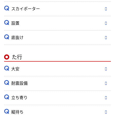
スカイポーター
設置
底抜け
た行
大安
耐震設備
立ち寄り
縦持ち