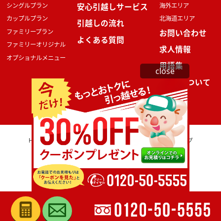
シングルプラン
安心引越しサービス
海外エリア
カップルプラン
北海道エリア
引越しの流れ
ファミリープラン
お問い合わせ
よくある質問
ファミリーオリジナル
求人情報
オプショナルメニュー
用語集
close
SDGsについて
ニュース
HONE
会社概要
プライバシーポリシー
サイトマップ
COPYRIGHTS ©FAMILY HIKKOSHI CENTER. ALL RIGHTS RESERVED.